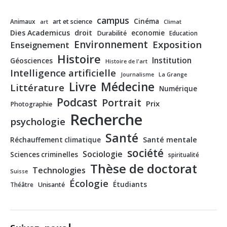
campus
Cinéma
Animaux
art et science
art
Climat
Dies Academicus
droit
economie
Durabilité
Education
Environnement
Exposition
Enseignement
Histoire
Institution
Géosciences
Histoire de l'art
Intelligence artificielle
Journalisme
La Grange
Livre
Médecine
Littérature
Numérique
Podcast
Portrait
Prix
Photographie
Recherche
psychologie
Santé
Santé mentale
Réchauffement climatique
société
Sociologie
Sciences criminelles
spiritualité
Thèse de doctorat
Technologies
Suisse
Écologie
Étudiants
Théâtre
Unisanté