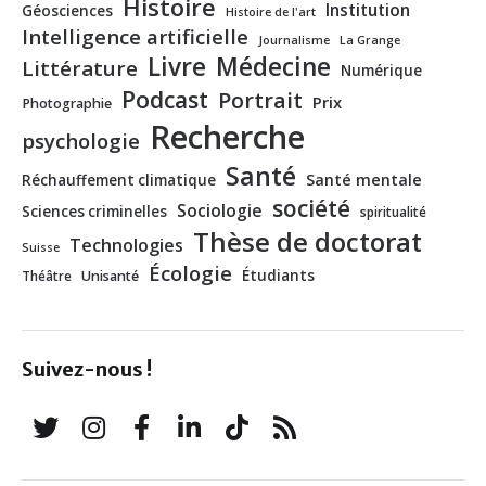
Histoire
Institution
Géosciences
Histoire de l'art
Intelligence artificielle
Journalisme
La Grange
Livre
Médecine
Littérature
Numérique
Podcast
Portrait
Prix
Photographie
Recherche
psychologie
Santé
Santé mentale
Réchauffement climatique
société
Sociologie
Sciences criminelles
spiritualité
Thèse de doctorat
Technologies
Suisse
Écologie
Étudiants
Théâtre
Unisanté
Suivez-nous !