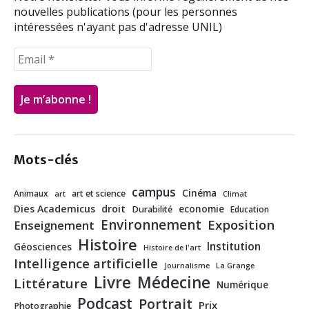
nouvelles publications (pour les personnes
intéressées n'ayant pas d'adresse UNIL)
Mots-clés
campus
Cinéma
Animaux
art et science
art
Climat
Dies Academicus
droit
economie
Durabilité
Education
Environnement
Exposition
Enseignement
Histoire
Institution
Géosciences
Histoire de l'art
Intelligence artificielle
Journalisme
La Grange
Livre
Médecine
Littérature
Numérique
Podcast
Portrait
Prix
Photographie