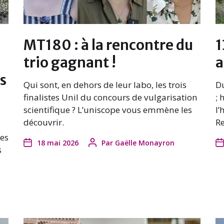
MT180 : à la rencontre du
1
trio gagnant !
a
es
Qui sont, en dehors de leur labo, les trois
D
finalistes Unil du concours de vulgarisation
; 
scientifique ? L’uniscope vous emmène les
l’
découvrir.
Re
les
18 mai 2026
Par
Gaëlle Monayron
s