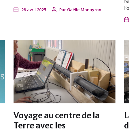
ra
l’
28 avril 2025
Par
Gaëlle Monayron
Voyage au centre de la
L
Terre avec les
d