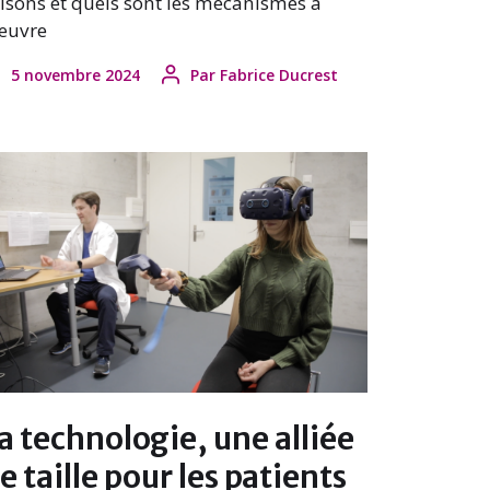
isons et quels sont les mécanismes à
œuvre
5 novembre 2024
Par
Fabrice Ducrest
a technologie, une alliée
e taille pour les patients