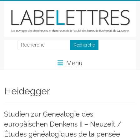
Skip
to
content
LabeLettres
Les
Menu
ouvrages
des
chercheuses
et
Heidegger
chercheurs
de
la
Studien zur Genealogie des
Faculté
europäischen Denkens II – Neuzeit /
des
lettres
Études généalogiques de la pensée