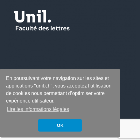
En poursuivant votre navigation sur les sites et
applications "unil.ch", vous acceptez l'utilisation
de cookies nous permettant d’optimiser votre
expérience utilisateur.
Lire les informations légales
OK
Copyright © 2026
LabeLettres
. All rights reserved.
Thème
Accelerate
par ThemeGrill. Propulsé par
WordPress
.