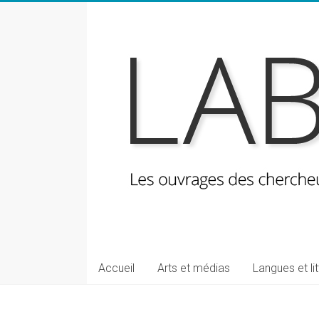
Skip
to
content
LabeLettres
Les
Accueil
Arts et médias
Langues et li
ouvrages
des
chercheuses