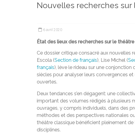
Nouvelles recherches sur l
et
chercheurs
de
la
6 avril 2020
Faculté
des
État des lieux des recherches sur le théâtre 
lettres
Ce dossier critique consacré aux nouvelles re
Escola (
Section de français
), Lise Michel (
Sec
français
), lève le rideau sur une conjonction 
siècles pour analyser leurs convergences e
ouvertes.
Deux tendances s’en dégagent: une collectiv
important des volumes rédigés à plusieurs mai
ouvrages, y compris individuels, dans des pr
méthodes et des perspectives nationales ou t
théâtre classique bénéficient pleinement de
disciplines.