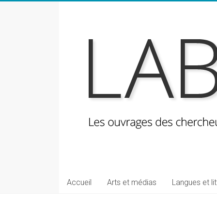
Skip
to
content
LabeLettres
Les
Accueil
Arts et médias
Langues et li
ouvrages
des
chercheuses