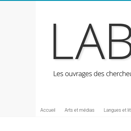
Skip
to
content
LabeLettres
Les
Accueil
Arts et médias
Langues et li
ouvrages
des
chercheuses