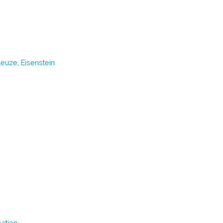
euze, Eisenstein
éation