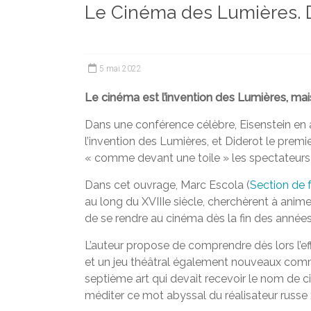
Le Cinéma des Lumières. D
et
chercheurs
de
la
5 mai 2022
Faculté
des
Le cinéma est l’invention des Lumières, mais o
lettres
Dans une conférence célèbre, Eisenstein en 
l’invention des Lumières, et Diderot le premie
« comme devant une toile » les spectateur
Dans cet ouvrage, Marc Escola (
Section de 
au long du XVIIIe siècle, cherchèrent à anime
de se rendre au cinéma dès la fin des années
L’auteur propose de comprendre dès lors l’e
et un jeu théâtral également nouveaux comme
septième art qui devait recevoir le nom de c
méditer ce mot abyssal du réalisateur russe : 