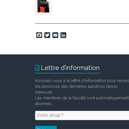
F
T
E
L
a
w
m
i
c
i
a
n
e
t
i
k
b
t
l
e
o
e
d
Lettre d’information
o
r
I
k
n
Inscrivez-vous à la lettre d'information pour recevo
les annonces des dernières parutions (envoi
mensuel).
Les membres de la Faculté sont automatiquement
abonnés.