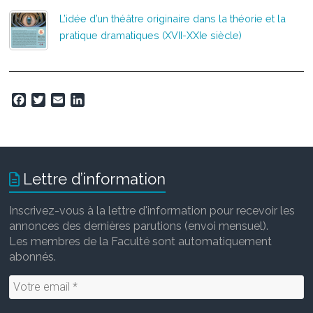
L’idée d’un théâtre originaire dans la théorie et la
pratique dramatiques (XVII-XXIe siècle)
F
T
E
L
a
w
m
i
c
i
a
n
e
t
i
k
b
t
l
e
o
e
d
Lettre d’information
o
r
I
k
n
Inscrivez-vous à la lettre d'information pour recevoir les
annonces des dernières parutions (envoi mensuel).
Les membres de la Faculté sont automatiquement
abonnés.