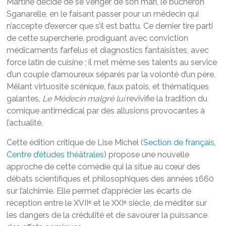
Martine décide de se venger de son mari, le bûcheron
Sganarelle, en le faisant passer pour un médecin qui
n’accepte d’exercer que s’il est battu. Ce dernier tire parti
de cette supercherie, prodiguant avec conviction
médicaments farfelus et diagnostics fantaisistes, avec
force latin de cuisine ; il met même ses talents au service
d’un couple d’amoureux séparés par la volonté d’un père.
Mêlant virtuosité scénique, faux patois, et thématiques
galantes,
Le Médecin malgré lui
revivifie la tradition du
comique antimédical par des allusions provocantes à
l’actualité.
Cette édition critique de Lise Michel (
Section de français
,
Centre d’études théâtrales
) propose une nouvelle
approche de cette comédie qui la situe au cœur des
débats scientifiques et philosophiques des années 1660
sur l’alchimie. Elle permet d’apprécier les écarts de
réception entre le XVIIᵉ et le XXIᵉ siècle, de méditer sur
les dangers de la crédulité et de savourer la puissance