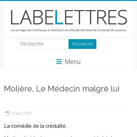
Skip
to
content
LabeLettres
Les
Menu
ouvrages
des
chercheuses
et
Molière, Le Médecin malgré lui
chercheurs
de
la
19 avril 2022
Faculté
des
La comédie de la crédulité.
lettres