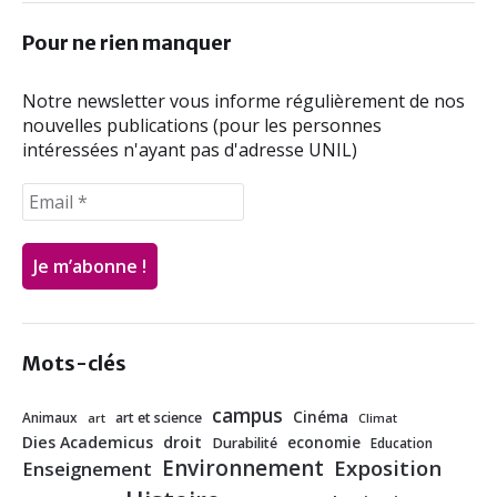
o
e
d
o
r
I
Pour ne rien manquer
k
n
Notre newsletter vous informe régulièrement de nos
nouvelles publications (pour les personnes
intéressées n'ayant pas d'adresse UNIL)
Mots-clés
campus
Cinéma
Animaux
art et science
art
Climat
Dies Academicus
droit
economie
Durabilité
Education
Environnement
Exposition
Enseignement