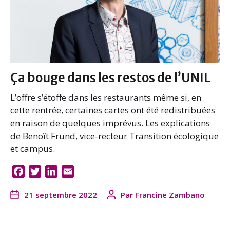
Ça bouge dans les restos de l’UNIL
L’offre s’étoffe dans les restaurants même si, en
cette rentrée, certaines cartes ont été redistribuées
en raison de quelques imprévus. Les explications
de Benoît Frund, vice-recteur Transition écologique
et campus.
F
T
L
E
a
w
i
m
21 septembre 2022
Par
Francine Zambano
c
i
n
a
e
t
k
i
b
t
e
l