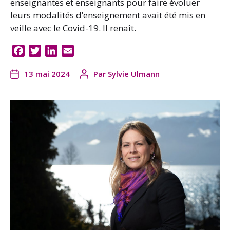
enseignantes et enseignants pour faire évoluer
leurs modalités d’enseignement avait été mis en
veille avec le Covid-19. Il renaît.
F
T
L
E
a
w
i
m
13 mai 2024
Par
Sylvie Ulmann
c
i
n
a
e
t
k
i
b
t
e
l
o
e
d
o
r
I
k
n