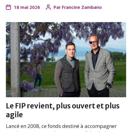
a
w
i
m
18 mai 2026
Par
Francine Zambano
c
i
n
a
e
t
k
i
b
t
e
l
o
e
d
o
r
I
k
n
Le FIP revient, plus ouvert et plus
agile
Lancé en 2008, ce fonds destiné à accompagner