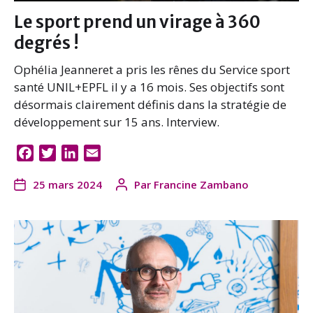
Le sport prend un virage à 360
degrés !
Ophélia Jeanneret a pris les rênes du Service sport
santé UNIL+EPFL il y a 16 mois. Ses objectifs sont
désormais clairement définis dans la stratégie de
développement sur 15 ans. Interview.
F
T
L
E
a
w
i
m
25 mars 2024
Par
Francine Zambano
c
i
n
a
e
t
k
i
b
t
e
l
o
e
d
o
r
I
k
n