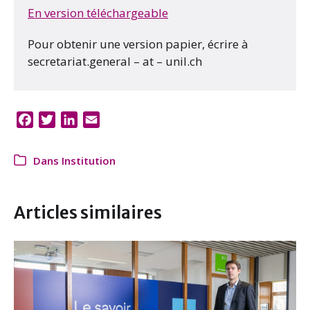
En version téléchargeable
Pour obtenir une version papier, écrire à
secretariat.general – at – unil.ch
F
T
L
E
a
w
i
m
c
i
n
a
Dans
Institution
e
t
k
i
b
t
e
l
o
e
d
Articles similaires
o
r
I
k
n