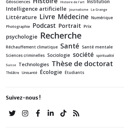
Histoire
Institution
Géosciences
Histoire de l'art
Intelligence artificielle
Journalisme
La Grange
Livre
Médecine
Littérature
Numérique
Podcast
Portrait
Prix
Photographie
Recherche
psychologie
Santé
Santé mentale
Réchauffement climatique
société
Sociologie
Sciences criminelles
spiritualité
Thèse de doctorat
Technologies
Suisse
Écologie
Étudiants
Théâtre
Unisanté
Suivez-nous !