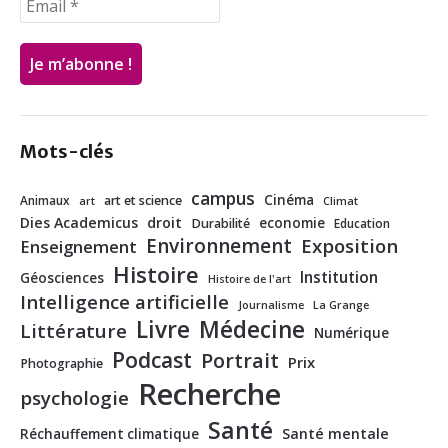
Mots-clés
campus
Cinéma
Animaux
art et science
art
Climat
Dies Academicus
droit
economie
Durabilité
Education
Environnement
Exposition
Enseignement
Histoire
Institution
Géosciences
Histoire de l'art
Intelligence artificielle
Journalisme
La Grange
Livre
Médecine
Littérature
Numérique
Podcast
Portrait
Prix
Photographie
Recherche
psychologie
Santé
Santé mentale
Réchauffement climatique