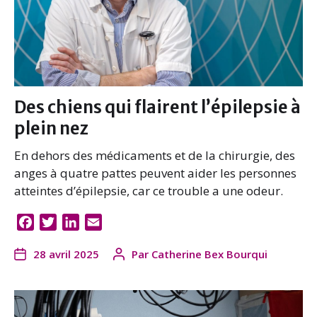
Des chiens qui flairent l’épilepsie à
plein nez
En dehors des médicaments et de la chirurgie, des
anges à quatre pattes peuvent aider les personnes
atteintes d’épilepsie, car ce trouble a une odeur.
F
T
L
E
a
w
i
m
28 avril 2025
Par
Catherine Bex Bourqui
c
i
n
a
e
t
k
i
b
t
e
l
o
e
d