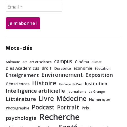
Mots-clés
campus
Cinéma
Animaux
art et science
art
Climat
Dies Academicus
droit
economie
Durabilité
Education
Environnement
Exposition
Enseignement
Histoire
Institution
Géosciences
Histoire de l'art
Intelligence artificielle
Journalisme
La Grange
Livre
Médecine
Littérature
Numérique
Podcast
Portrait
Prix
Photographie
Recherche
psychologie
Santé