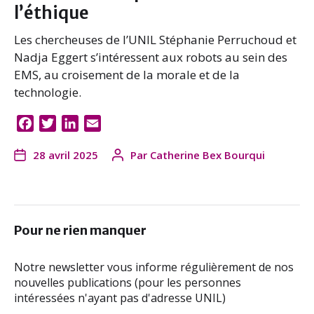
l’éthique
Les chercheuses de l’UNIL Stéphanie Perruchoud et
Nadja Eggert s’intéressent aux robots au sein des
EMS, au croisement de la morale et de la
technologie.
F
T
L
E
a
w
i
m
28 avril 2025
Par
Catherine Bex Bourqui
c
i
n
a
e
t
k
i
b
t
e
l
o
e
d
o
r
I
Pour ne rien manquer
k
n
Notre newsletter vous informe régulièrement de nos
nouvelles publications (pour les personnes
intéressées n'ayant pas d'adresse UNIL)