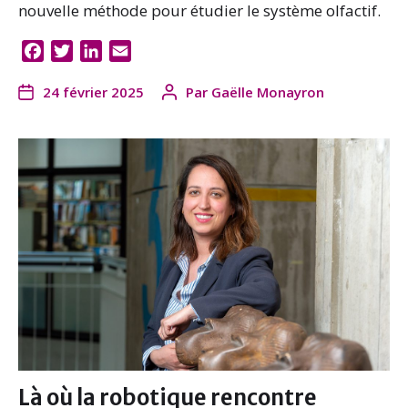
nouvelle méthode pour étudier le système olfactif.
F
T
L
E
a
w
i
m
24 février 2025
Par
Gaëlle Monayron
c
i
n
a
e
t
k
i
b
t
e
l
o
e
d
o
r
I
k
n
Là où la robotique rencontre