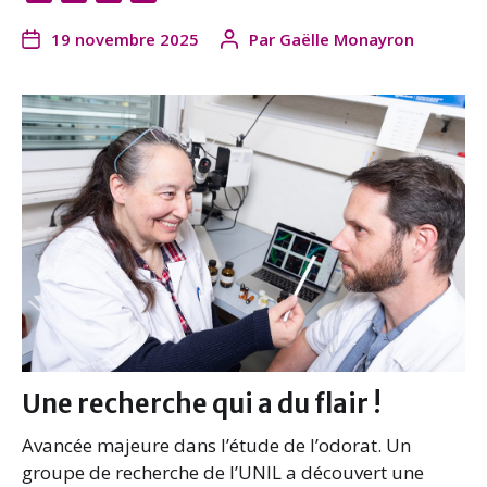
a
w
i
m
19 novembre 2025
Par
Gaëlle Monayron
c
i
n
a
e
t
k
i
b
t
e
l
o
e
d
o
r
I
k
n
Une recherche qui a du flair !
Avancée majeure dans l’étude de l’odorat. Un
groupe de recherche de l’UNIL a découvert une