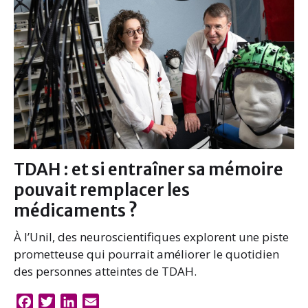
o
r
I
k
n
TDAH : et si entraîner sa mémoire
pouvait remplacer les
médicaments ?
À l’Unil, des neuroscientifiques explorent une piste
prometteuse qui pourrait améliorer le quotidien
des personnes atteintes de TDAH.
F
T
L
E