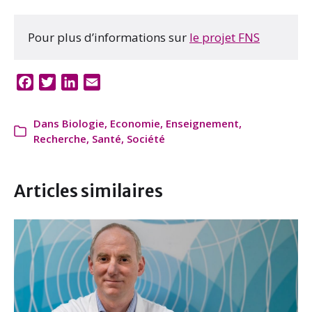
Pour plus d’informations sur
le projet FNS
F
T
L
E
a
w
i
m
c
i
n
a
Dans
Biologie
,
Economie
,
Enseignement
,
e
t
k
i
Recherche
,
Santé
,
Société
b
t
e
l
o
e
d
o
r
I
Articles similaires
k
n