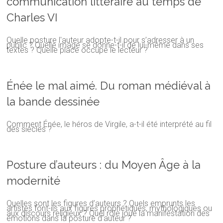
communication littéraire au temps de
Charles VI
Quelle posture l'auteur adopte-t-il pour s’adresser à un
public ? Quelle image se donne-t-il de lui-même dans ses
textes ? Quelle place occupe le lecteur ?
Énée le mal aimé. Du roman médiéval à
la bande dessinée
Comment Énée, le héros de Virgile, a-t-il été interprété au fil
des siècles ?
Posture d’auteurs : du Moyen Âge à la
modernité
Quelles sont les figures d’auteurs ? Quels emprunts les
artistes font-ils aux figures prophétiques, mythologiques ou
aux discours religieux ? Quel rôle joue la manifestation des
émotions dans la posture d'auteur ?