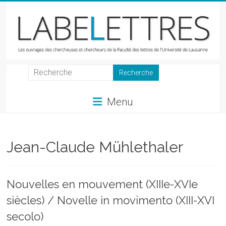
Skip
to
content
LabeLettres
Les
Menu
ouvrages
des
chercheuses
et
Jean-Claude Mühlethaler
chercheurs
de
la
Nouvelles en mouvement (XIIIe-XVIe
Faculté
siècles) / Novelle in movimento (XIII-XVI
des
lettres
secolo)