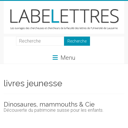
Skip
to
content
LabeLettres
Les
Menu
ouvrages
des
chercheuses
et
livres jeunesse
chercheurs
de
la
Dinosaures, mammouths & Cie
Faculté
Découverte du patrimoine suisse pour les enfants.
des
lettres