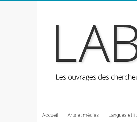
Skip
to
content
LabeLettres
Les
Accueil
Arts et médias
Langues et li
ouvrages
des
chercheuses