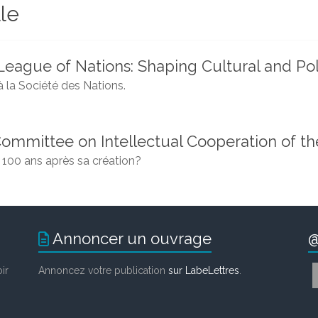
le
League of Nations: Shaping Cultural and Poli
à la Société des Nations.
 Committee on Intellectual Cooperation of t
» 100 ans après sa création?
Annoncer un ouvrage
@
ir
Annoncez votre publication
sur LabeLettres
.