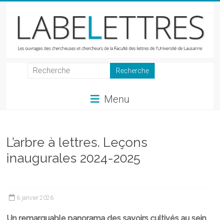
Skip
to
content
LabeLettres
Les
Menu
ouvrages
des
chercheuses
et
L’arbre à lettres. Leçons
chercheurs
inaugurales 2024-2025
de
la
Faculté
des
6 janvier 2026
lettres
Un remarquable panorama des savoirs cultivés au sein