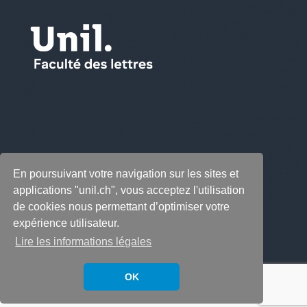
En poursuivant votre navigation sur les sites et
applications "unil.ch", vous acceptez l'utilisation
de cookies nous permettant d’optimiser votre
expérience utilisateur.
Lire les informations légales
OK
Copyright © 2026
LabeLettres
. All rights reserved.
Thème
Accelerate
par ThemeGrill. Propulsé par
WordPress
.