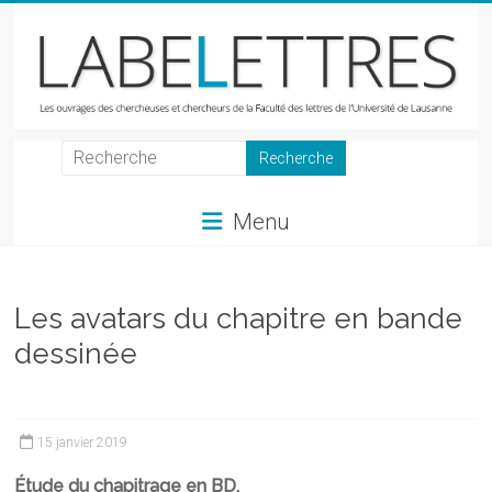
Skip
to
content
LabeLettres
Les
Menu
ouvrages
des
chercheuses
et
Les avatars du chapitre en bande
chercheurs
dessinée
de
la
Faculté
des
15 janvier 2019
lettres
Étude du chapitrage en BD.