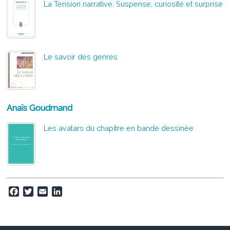
La Tension narrative. Suspense, curiosité et surprise
Le savoir des genres
Anaïs Goudmand
Les avatars du chapitre en bande dessinée
F
T
E
L
a
w
m
i
c
i
a
n
e
t
i
k