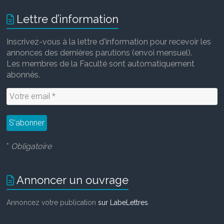
b
t
l
e
o
e
d
Lettre d’information
o
r
I
k
n
Inscrivez-vous à la lettre d'information pour recevoir les
annonces des dernières parutions (envoi mensuel).
Les membres de la Faculté sont automatiquement
abonnés.
*
Obligatoire
Annoncer un ouvrage
Annoncez votre publication
sur LabeLettres
.