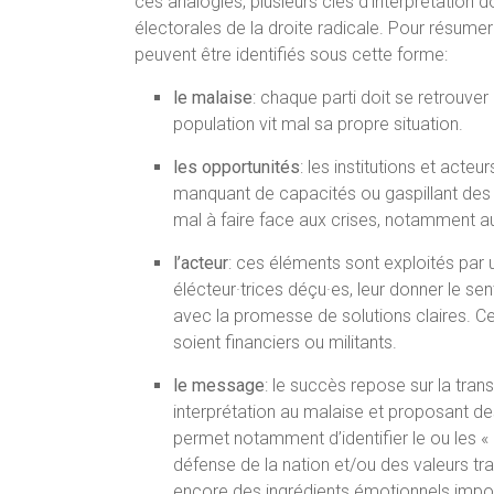
ces analogies, plusieurs clés d’interprétatio
électorales de la droite radicale. Pour résume
peuvent être identifiés sous cette forme:
le malaise
: chaque parti doit se retrouver
population vit mal sa propre situation.
les opportunités
: les institutions et acte
manquant de capacités ou gaspillant des f
mal à faire face aux crises, notamment a
l’acteur
: ces éléments sont exploités par 
élécteur·trices déçu·es, leur donner le se
avec la promesse de solutions claires. C
soient financiers ou militants.
le message
: le succès repose sur la tra
interprétation au malaise et proposant des 
permet notamment d’identifier le ou les «
défense de la nation et/ou des valeurs tr
encore des ingrédients émotionnels importa