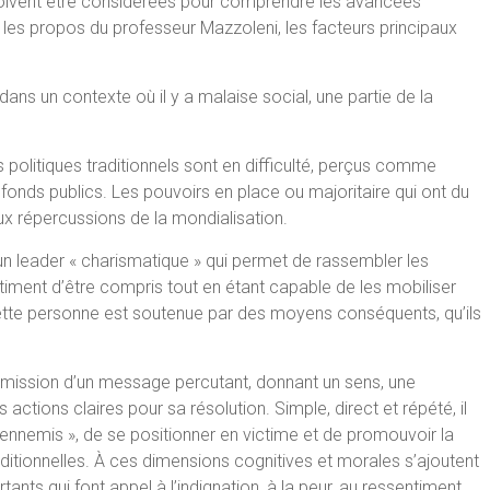
n doivent être considérées pour comprendre les avancées
r les propos du professeur Mazzoleni, les facteurs principaux
 dans un contexte où il y a malaise social, une partie de la
urs politiques traditionnels sont en difficulté, perçus comme
onds publics. Les pouvoirs en place ou majoritaire qui ont du
ux répercussions de la mondialisation.
un leader « charismatique » qui permet de rassembler les
ntiment d’être compris tout en étant capable de les mobiliser
ette personne est soutenue par des moyens conséquents, qu’ils
nsmission d’un message percutant, donnant un sens, une
actions claires pour sa résolution. Simple, direct et répété, il
 ennemis », de se positionner en victime et de promouvoir la
aditionnelles. À ces dimensions cognitives et morales s’ajoutent
nts qui font appel à l’indignation, à la peur, au ressentiment,