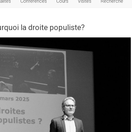
alités
Conférences
Cours
Visites
Recherche
rquoi la droite populiste?