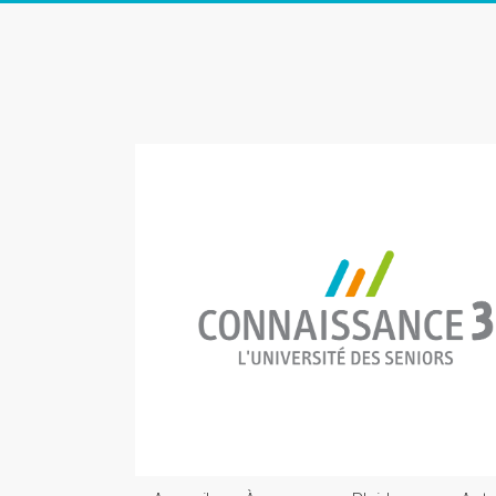
Skip
to
Connaissance
content
3
L'Université
des
seniors