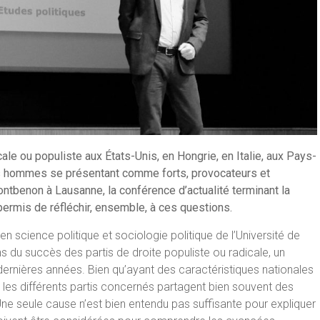
le ou populiste aux États-Unis, en Hongrie, en Italie, aux Pays-
 des hommes se présentant comme forts, provocateurs et
ontbenon à Lausanne, la conférence d’actualité terminant la
rmis de réfléchir, ensemble, à ces questions.
n science politique et sociologie politique de l’Université de
s du succès des partis de droite populiste ou radicale, un
 dernières années. Bien qu’ayant des caractéristiques nationales
 les différents partis concernés partagent bien souvent des
Une seule cause n’est bien entendu pas suffisante pour expliquer