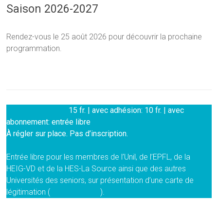
Saison 2026-2027
Rendez-vous le 25 août 2026 pour découvrir la prochaine
programmation.
Prix des entrées:
15 fr. | avec adhésion: 10 fr. | avec
abonnement: entrée libre
À régler sur place. Pas d’inscription.
Entrée libre pour les membres de l’Unil, de l’EPFL, de la
HEIG-VD et de la HES-La Source ainsi que des autres
Universités des seniors, sur présentation d’une carte de
légitimation (
voir conditions
).