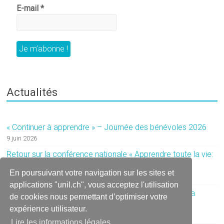
E-mail
*
Actualités
« Continuer à apprendre » – Journée des bénévoles 2026
9 juin 2026
Retour sur la conférence nationale « Apprendre toute la vie:
un enjeu de société »
En poursuivant votre navigation sur les sites et
14 avril 2026
applications "unil.ch", vous acceptez l'utilisation
Offre d’emploi – Connaissance 3 recherche son ou sa
de cookies nous permettant d’optimiser votre
prochain·e directeur·trice
expérience utilisateur.
6 mars 2026
Lire les informations légales