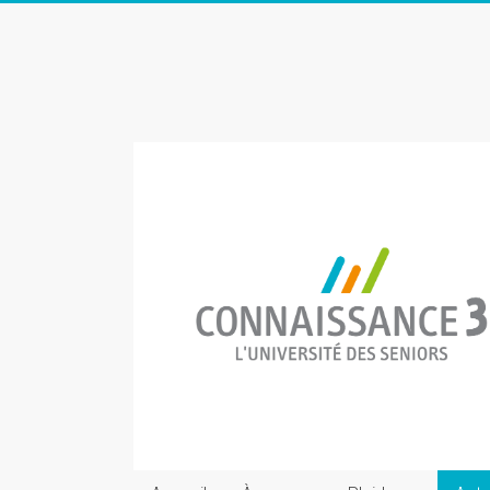
Skip
to
Connaissance
content
3
L'Université
des
seniors