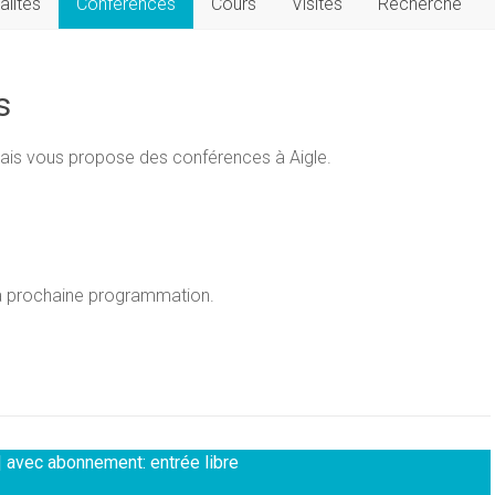
alités
Conférences
Cours
Visites
Recherche
s
ais vous propose des conférences à Aigle.
la prochaine programmation.
 | avec abonnement: entrée libre