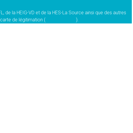
PFL, de la HEIG-VD et de la HES-La Source ainsi que des autres
carte de légitimation (
voir conditions
).