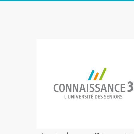
Skip
to
Connaissance
content
3
L'Université
des
seniors