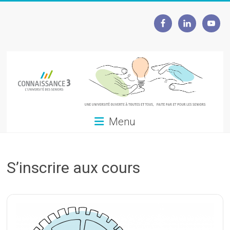
Skip
to
Connaissance
content
3
L'Université
des
seniors
Menu
S’inscrire aux cours