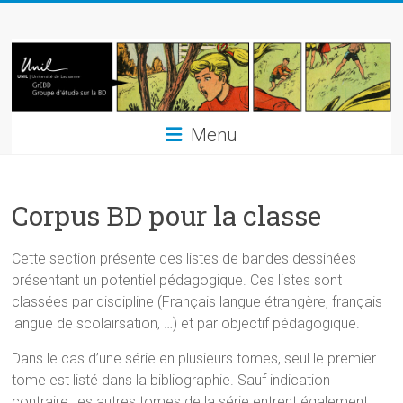
Skip
GrEBD
to
content
Groupe
d'étude
sur
Menu
la
Bande
Dessinée
Corpus BD pour la classe
Cette section présente des listes de bandes dessinées
présentant un potentiel pédagogique. Ces listes sont
classées par discipline (Français langue étrangère, français
langue de scolairsation, …) et par objectif pédagogique.
Dans le cas d’une série en plusieurs tomes, seul le premier
tome est listé dans la bibliographie. Sauf indication
contraire, les autres tomes de la série entrent également