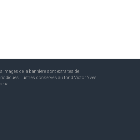
s images de la bannière sont extraites de
riodiques illustrés conservés au fond Victor Yves
ebali.