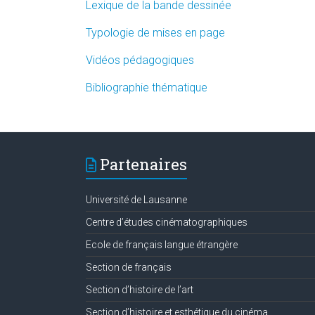
Lexique de la bande dessinée
Typologie de mises en page
Vidéos pédagogiques
Bibliographie thématique
Partenaires
Université de Lausanne
Centre d’études cinématographiques
Ecole de français langue étrangère
Section de français
Section d’histoire de l’art
Section d’histoire et esthétique du cinéma