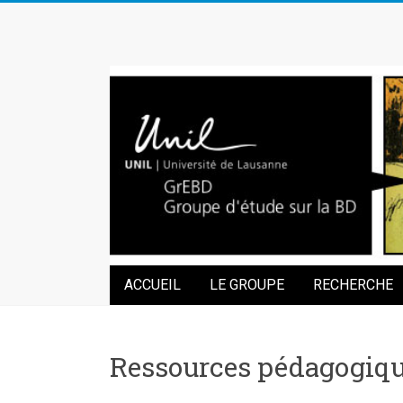
Skip
to
GrEBD
content
Groupe
d'étude
sur
la
Bande
Dessinée
ACCUEIL
LE GROUPE
RECHERCHE
Ressources pédagogiq