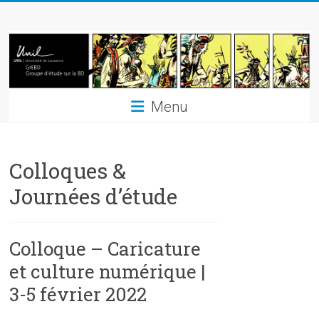
Skip
GrEBD
to
content
Groupe
d'étude
sur
Menu
la
Bande
Dessinée
Colloques &
Journées d’étude
Colloque – Caricature
et culture numérique |
3-5 février 2022