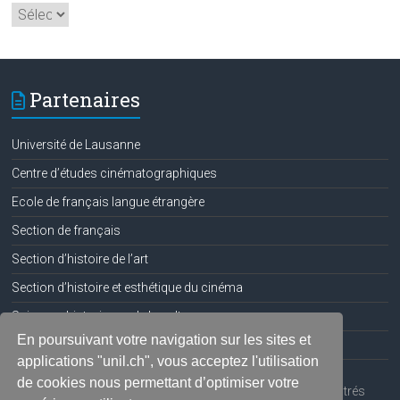
Archives
Partenaires
Université de Lausanne
Centre d’études cinématographiques
Ecole de français langue étrangère
Section de français
Section d’histoire de l’art
Section d’histoire et esthétique du cinéma
Sciences historiques de la culture
En poursuivant votre navigation sur les sites et
Réseau romand de narratologie
applications "unil.ch", vous acceptez l'utilisation
de cookies nous permettant d’optimiser votre
Les images de la bannière sont extraites de périodiques illustrés