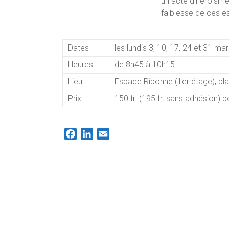
un acte d’héroïsme
faiblesse de ces e
Dates
les lundis 3, 10, 17, 24 et 31 
Heures
de 8h45 à 10h15
Lieu
Espace Riponne (1er étage), pl
Prix
150 fr. (195 fr. sans adhésion) 
F
L
E
a
i
m
c
n
a
e
k
i
b
e
l
o
d
o
I
k
n