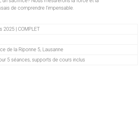
, un sacrifice? Nous mesurerons la force et la
ssais de comprendre l’impensable.
mars 2025 | COMPLET
ace de la Riponne 5, Lausanne
pour 5 séances, supports de cours inclus