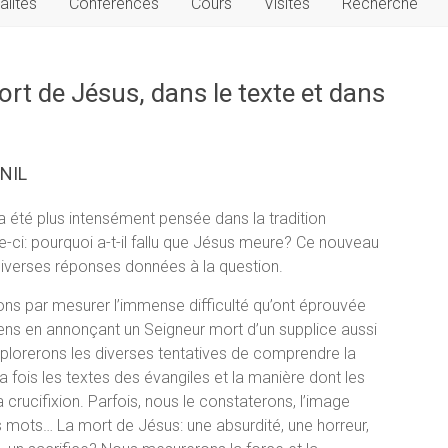
alités
Conférences
Cours
Visites
Recherche
ort de Jésus, dans le texte et dans
UNIL
a été plus intensément pensée dans la tradition
e-ci: pourquoi a-t-il fallu que Jésus meure? Ce nouveau
diverses réponses données à la question.
 par mesurer l’immense difficulté qu’ont éprouvée
iens en annonçant un Seigneur mort d’un supplice aussi
xplorerons les diverses tentatives de comprendre la
la fois les textes des évangiles et la manière dont les
a crucifixion. Parfois, nous le constaterons, l’image
s mots… La mort de Jésus: une absurdité, une horreur,