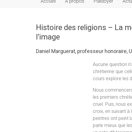
Accueil
À propos
Plaidoyer
Actu
Histoire des religions – La m
l’image
Daniel Marguerat, professeur honoraire, 
Aucune question n’
chrétienne que cell
cours explore les 
Nous commencerons
les premiers chrét
cruel. Puis, nous e
croix, en suivant à 
peintres ont peint l
parle mieux que le