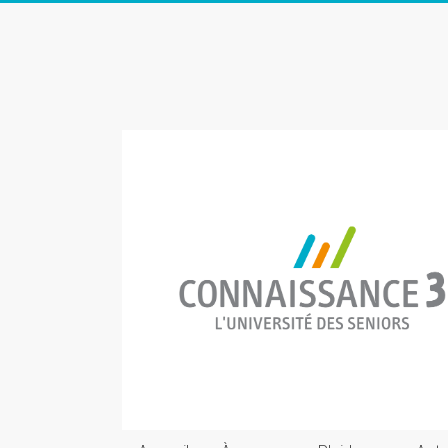
Skip
to
Connaissance
content
3
L'Université
des
seniors