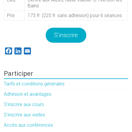
Bains
Prix
175 fr. (225 fr. sans adhésion) pour 6 séances
S’inscrire
F
L
E
a
i
m
c
n
a
e
k
i
Participer
b
e
l
Tarifs et conditions générales
o
d
o
I
Adhésion et avantages
k
n
S’inscrire aux cours
S’inscrire aux visites
Accès aux conférences