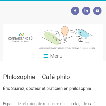
Skip
to
Connaissance
content
3
L'Université
des
seniors
Menu
Philosophie – Café-philo
Éric Suarez, docteur et praticien en philosophie
Espace de réflexion, de rencontre et de partage, le café-