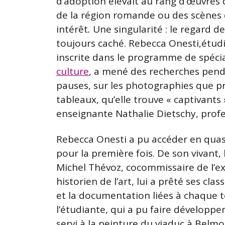
d’adoption élevait au rang d’œuvres 
de la région romande ou des scènes
intérêt
.
Une singularité : le regard d
toujours caché. Rebecca Onesti,étudia
inscrite dans le programme de spéci
culture
, a mené des recherches pend
pauses, sur les photographies que pr
tableaux, qu’elle trouve « captivant
enseignante Nathalie Dietschy, profess
Rebecca Onesti a pu accéder en quasi-
pour la première fois. De son vivant, l’
Michel Thévoz, cocommissaire de l’ex
historien de l’art, lui a prêté ses cl
et la documentation liées à chaque t
l’étudiante, qui a pu faire développ
servi à la peinture du viaduc à Belm