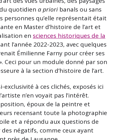
d’art des vues urbaines, des paysages
 du quotidien
a priori
banals ou sans
es personnes qu’elle représentait était
nte en Master d’histoire de l’art et
alisation en
sciences historiques de la
ant l’année 2022-2023, avec quelques
enait Émilienne Farny pour créer ses
s ». Ceci pour un module donné par son
eure à la section d’histoire de l’art.
exclusivité à ces clichés, exposés ici
artiste n’en voyait pas l’intérêt.
position, époux de la peintre et
asseurs recensant toute la photographie
oile et a répondu aux questions de
er des négatifs, comme ceux ayant
ont près de Lausanne.