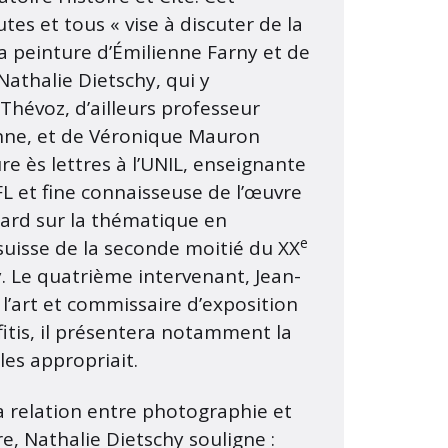
es et tous « vise à discuter de la
a peinture d’Émilienne Farny et de
Nathalie Dietschy, qui y
Thévoz, d’ailleurs professeur
anne, et de Véronique Mauron
re ès lettres à l’UNIL, enseignante
L et fine connaisseuse de l’œuvre
gard sur la thématique en
e
rt suisse de la seconde moitié du XX
y. Le quatrième intervenant, Jean-
 l’art et commissaire d’exposition
fitis, il présentera notamment la
es appropriait.
a relation entre photographie et
e, Nathalie Dietschy souligne :