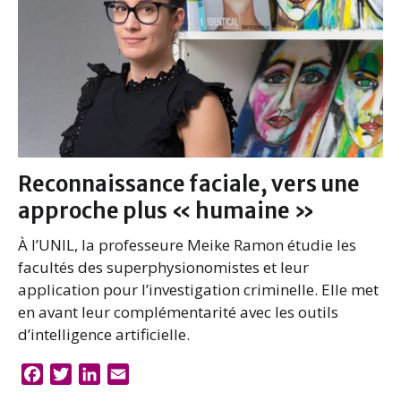
Reconnaissance faciale, vers une
approche plus « humaine »
À l’UNIL, la professeure Meike Ramon étudie les
facultés des superphysionomistes et leur
application pour l’investigation criminelle. Elle met
en avant leur complémentarité avec les outils
d’intelligence artificielle.
F
T
L
E
a
w
i
m