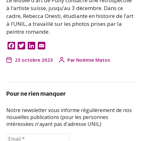
Le Musée d’art de Pully consacre une rétrospective
à l’artiste suisse, jusqu’au 3 décembre. Dans ce
cadre, Rebecca Onesti, étudiante en histoire de l’art
à l’UNIL, a travaillé sur les photos prises par la
peintre romande.
F
T
L
E
a
w
i
m
23 octobre 2023
Par
Noémie Matos
c
i
n
a
e
t
k
i
b
t
e
l
o
e
d
o
r
I
Pour ne rien manquer
k
n
Notre newsletter vous informe régulièrement de nos
nouvelles publications (pour les personnes
intéressées n'ayant pas d'adresse UNIL)