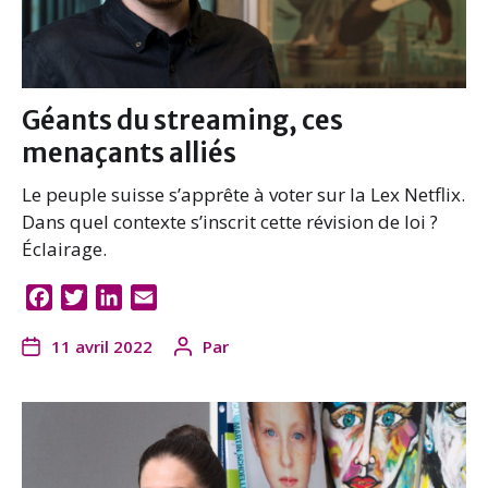
Géants du streaming, ces
menaçants alliés
Le peuple suisse s’apprête à voter sur la Lex Netflix.
Dans quel contexte s’inscrit cette révision de loi ?
Éclairage.
F
T
L
E
a
w
i
m
11 avril 2022
Par
c
i
n
a
e
t
k
i
b
t
e
l
o
e
d
o
r
I
k
n