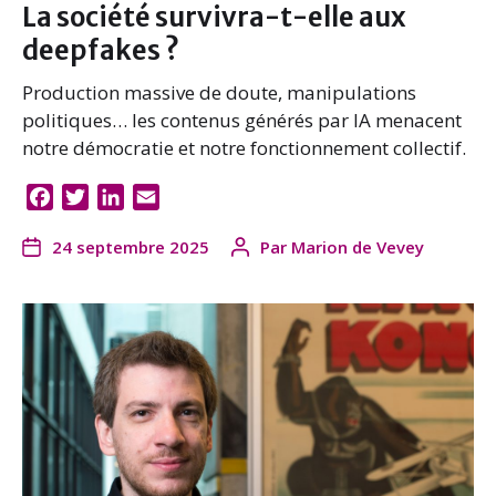
La société survivra-t-elle aux
deepfakes ?
Production massive de doute, manipulations
politiques… les contenus générés par IA menacent
notre démocratie et notre fonctionnement collectif.
F
T
L
E
a
w
i
m
24 septembre 2025
Par
Marion de Vevey
c
i
n
a
e
t
k
i
b
t
e
l
o
e
d
o
r
I
k
n