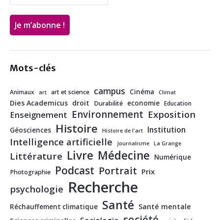
Mots-clés
campus
Cinéma
Animaux
art et science
art
Climat
Dies Academicus
droit
economie
Durabilité
Education
Environnement
Exposition
Enseignement
Histoire
Institution
Géosciences
Histoire de l'art
Intelligence artificielle
Journalisme
La Grange
Livre
Médecine
Littérature
Numérique
Podcast
Portrait
Prix
Photographie
Recherche
psychologie
Santé
Santé mentale
Réchauffement climatique
société