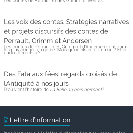
Les contes de Perrault et des Grimm réinventés.
Les voix des contes. Stratégies narratives
et projets discursifs des contes de
Perrault, Grimm et Andersen
Les contes de Perrault, des Grimm et d’Andersen sont parmi
les plus connus du genre. Mais qu’ont-ils en commun ? Et en
quoi diffèrent-ils ?
Des Fata aux fées: regards croisés de
l’Antiquité à nos jours
D'où vient l'histoire de
La Belle au bois dormant
?
Lettre d’information