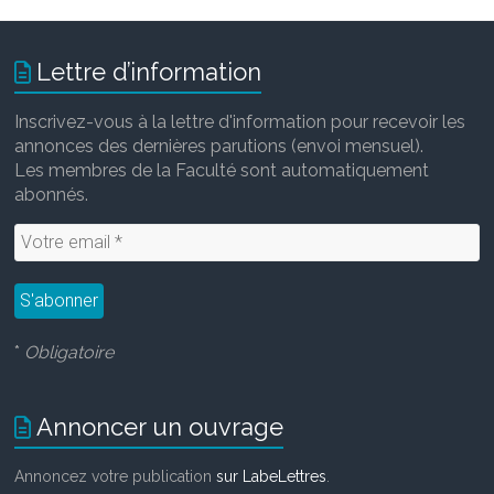
e
t
i
k
b
t
l
e
o
e
d
Lettre d’information
o
r
I
k
n
Inscrivez-vous à la lettre d'information pour recevoir les
annonces des dernières parutions (envoi mensuel).
Les membres de la Faculté sont automatiquement
abonnés.
*
Obligatoire
Annoncer un ouvrage
Annoncez votre publication
sur LabeLettres
.