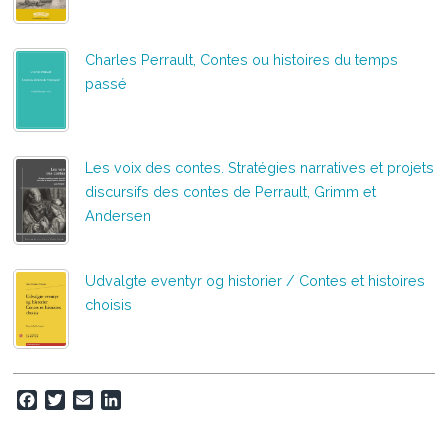
Charles Perrault, Contes ou histoires du temps
passé
Les voix des contes. Stratégies narratives et projets
discursifs des contes de Perrault, Grimm et
Andersen
Udvalgte eventyr og historier / Contes et histoires
choisis
F
T
E
L
a
w
m
i
c
i
a
n