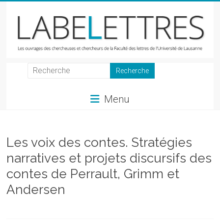
Skip
to
content
LabeLettres
Les
Menu
ouvrages
des
chercheuses
et
Les voix des contes. Stratégies
chercheurs
narratives et projets discursifs des
de
contes de Perrault, Grimm et
la
Faculté
Andersen
des
lettres