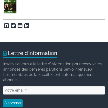
F
T
E
L
a
w
m
i
c
i
a
n
e
t
i
k
b
t
l
e
o
e
d
Lettre d’information
o
r
I
k
n
Inscrivez-vous à la lettre d'information pour recevoir les
annonces des dernières parutions (envoi mensuel).
Les membres de la Faculté sont automatiquement
abonnés.