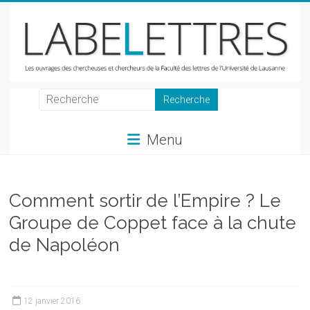
Skip
to
content
LabeLettres
Les
Menu
ouvrages
des
chercheuses
et
Comment sortir de l’Empire ? Le
chercheurs
Groupe de Coppet face à la chute
de
de Napoléon
la
Faculté
des
lettres
12 janvier 2016