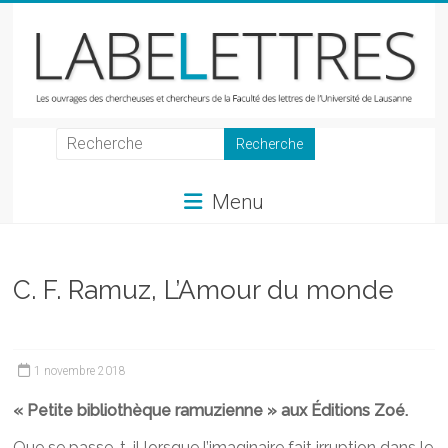
Skip
to
content
LabeLettres
Les
Menu
ouvrages
des
chercheuses
et
C. F. Ramuz, L’Amour du monde
chercheurs
de
la
1 novembre 2018
Faculté
des
« Petite bibliothèque ramuzienne » aux Éditions Zoé.
lettres
Que se passe-t-il lorsque l’imaginaire fait irruption dans le