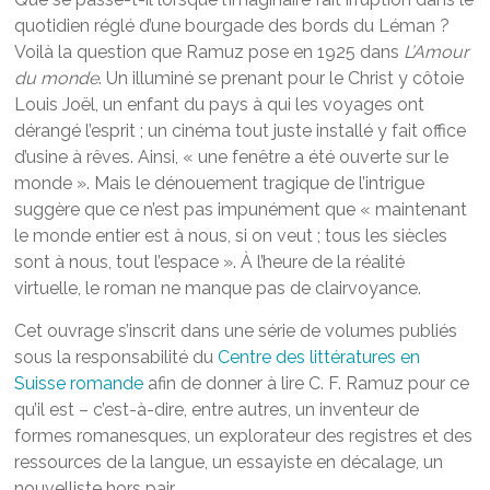
quotidien réglé d’une bourgade des bords du Léman ?
Voilà la question que Ramuz pose en 1925 dans
L’Amour
du monde
. Un illuminé se prenant pour le Christ y côtoie
Louis Joël, un enfant du pays à qui les voyages ont
dérangé l’esprit ; un cinéma tout juste installé y fait office
d’usine à rêves. Ainsi, « une fenêtre a été ouverte sur le
monde ». Mais le dénouement tragique de l’intrigue
suggère que ce n’est pas impunément que « maintenant
le monde entier est à nous, si on veut ; tous les siècles
sont à nous, tout l’espace ». À l’heure de la réalité
virtuelle, le roman ne manque pas de clairvoyance.
Cet ouvrage s’inscrit dans une série de volumes publiés
sous la responsabilité du
Centre des littératures en
Suisse romande
afin de donner à lire C. F. Ramuz pour ce
qu’il est – c’est-à-dire, entre autres, un inventeur de
formes romanesques, un explorateur des registres et des
ressources de la langue, un essayiste en décalage, un
nouvelliste hors pair.