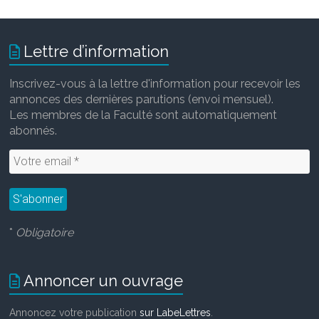
e
t
i
k
b
t
l
e
o
e
d
Lettre d’information
o
r
I
k
n
Inscrivez-vous à la lettre d'information pour recevoir les
annonces des dernières parutions (envoi mensuel).
Les membres de la Faculté sont automatiquement
abonnés.
*
Obligatoire
Annoncer un ouvrage
Annoncez votre publication
sur LabeLettres
.