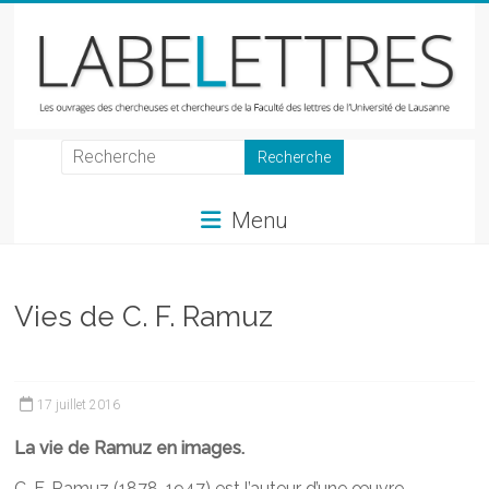
Skip
to
content
LabeLettres
Les
Menu
ouvrages
des
chercheuses
et
Vies de C. F. Ramuz
chercheurs
de
la
17 juillet 2016
Faculté
des
La vie de Ramuz en images.
lettres
C. F. Ramuz (1878-1947) est l’auteur d’une œuvre