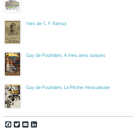
Vies de C. F. Ramuz
Guy de Pourtalès, À mes amis suisses
Guy de Pourtalès, La Pêche miraculeuse
F
T
E
L
a
w
m
i
c
i
a
n