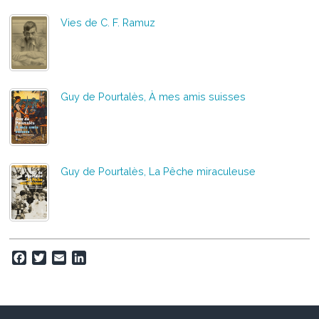
Vies de C. F. Ramuz
Guy de Pourtalès, À mes amis suisses
Guy de Pourtalès, La Pêche miraculeuse
F
T
E
L
a
w
m
i
c
i
a
n
e
t
i
k
b
t
l
e