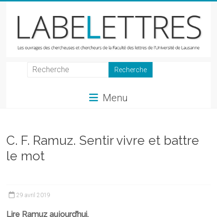
Skip
to
content
LabeLettres
Les
Menu
ouvrages
des
chercheuses
et
C. F. Ramuz. Sentir vivre et battre
chercheurs
le mot
de
la
Faculté
des
29 avril 2019
lettres
Lire Ramuz aujourd’hui.