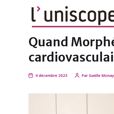
le magazine en ligne du campus de l'U
Quand Morphée
cardiovasculai
4 décembre 2023
Par
Gaëlle Mona