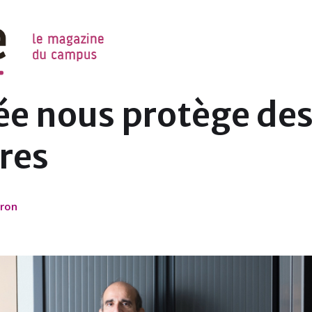
NIL
 nous protège des
res
yron