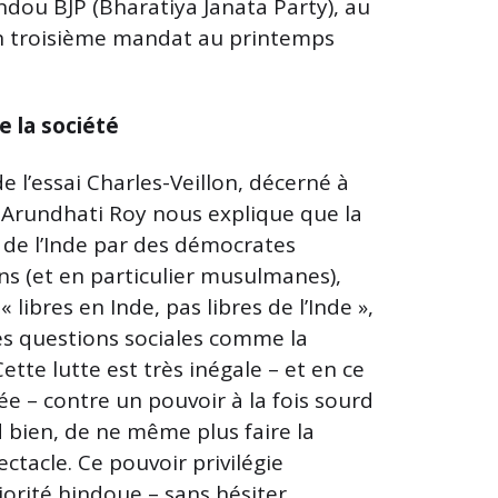
ndou BJP (Bharatiya Janata Party), au
un troisième mandat au printemps
 la société
de l’essai Charles-Veillon, décerné à
 Arundhati Roy nous explique que la
de l’Inde par des démocrates
s (et en particulier musulmanes),
ibres en Inde, pas libres de l’Inde »,
es questions sociales comme la
ette lutte est très inégale ­– et en ce
 contre un pouvoir à la fois sourd
d bien, de ne même plus faire la
ctacle. Ce pouvoir privilégie
orité hindoue – sans hésiter,