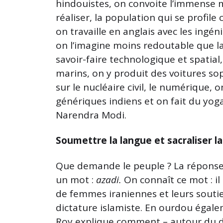
hindouistes, on convoite l’immense m
réaliser, la population qui se profi
on travaille en anglais avec les ingén
on l’imagine moins redoutable que la
savoir-faire technologique et spatial,
marins, on y produit des voitures so
sur le nucléaire civil, le numérique
génériques indiens et on fait du yo
Narendra Modi.
Soumettre la langue et sacraliser l
Que demande le peuple ? La réponse 
un mot :
azadi.
On connaît ce mot : il
de femmes iraniennes et leurs soutie
dictature islamiste. En ourdou égaleme
Roy explique comment – autour du d