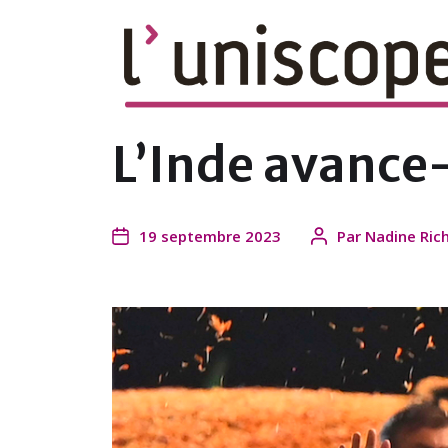
le magazine en ligne du campus de l'U
L’Inde avance-
19 septembre 2023
Par
Nadine Ric