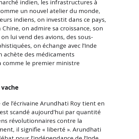
arché indien, les infrastructures à
le comme un nouvel atelier du monde,
ieurs indiens, on investit dans ce pays,
 Chine, on admire sa croissance, son
 on lui vend des avions, des sous-
phistiquées, on échange avec l’Inde
, on achète des médicaments
ga comme le premier ministre
a vache
de l’écrivaine Arundhati Roy tient en
 est scandé aujourd’hui par quantité
ns révolutionnaires contre la
nt, il signifie « liberté ». Arundhati
ébat pour l’indépendance de l’Inde