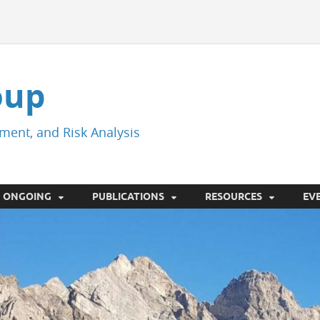
oup
ment, and Risk Analysis
ONGOING
PUBLICATIONS
RESOURCES
EV