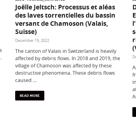
Joëlle Jeltsch: Processus et aléas
D
des laves torrentielles du bassin
E
versant de Chamoson (Valais,
l
Suisse)
s
r
December 19, 2022
(
s
The canton of Valais in Switzerland is heavily
.
D
affected by debris flows. In 2018 and 2019, the
village of Chamoson was affected by these
A
destructive phenomena. These debris flows
f
caused …
i
a
A
READ MORE