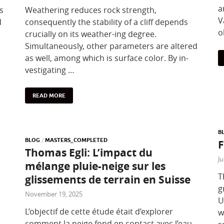
a
s
Weathering reduces rock strength,
V
d
consequently the stability of a cliff depends
o
crucially on its weather-ing degree.
Simultaneously, other parameters are altered
as well, among which is surface color. By in-
vestigating …
READ MORE
B
BLOG
/
MASTERS_COMPLETED
F
Thomas Egli: L’impact du
Ju
mélange pluie-neige sur les
T
glissements de terrain en Suisse
g
November 19, 2025
U
L’objectif de cette étude était d’explorer
w
comment la neige fond en contact avec l’eau,