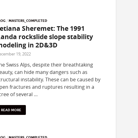
LOG
/
MASTERS_COMPLETED
etiana Sheremet: The 1991
anda rockslide slope stability
odeling in 2D&3D
ecember 19, 2022
he Swiss Alps, despite their breathtaking
eauty, can hide many dangers such as
tructural instability. These can be caused by
pen fractures and ruptures resulting in a
cree of several …
READ MORE
LOG
/
MASTERS_COMPLETED