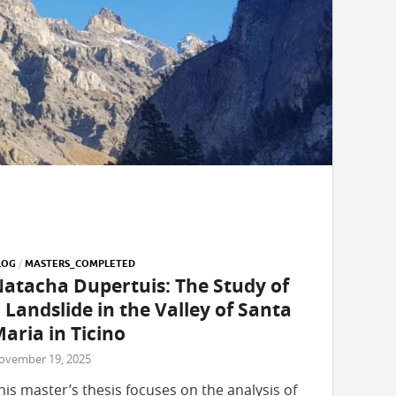
LOG
/
MASTERS_COMPLETED
atacha Dupertuis: The Study of
 Landslide in the Valley of Santa
aria in Ticino
ovember 19, 2025
his master’s thesis focuses on the analysis of