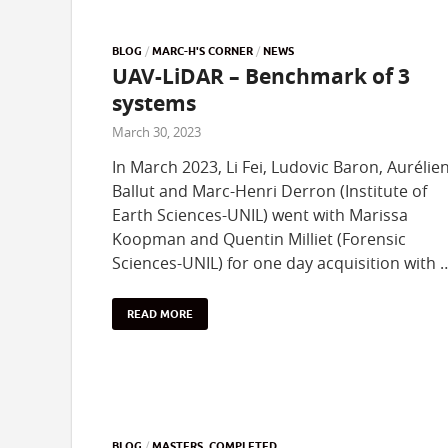
BLOG
/
MARC-H'S CORNER
/
NEWS
UAV-LiDAR – Benchmark of 3
systems
March 30, 2023
In March 2023, Li Fei, Ludovic Baron, Aurélie
Ballut and Marc-Henri Derron (Institute of
Earth Sciences-UNIL) went with Marissa
Koopman and Quentin Milliet (Forensic
Sciences-UNIL) for one day acquisition with 
READ MORE
BLOG
/
MASTERS_COMPLETED