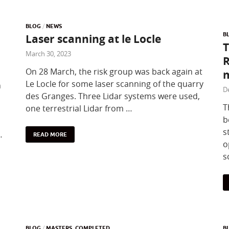
BLOG
/
NEWS
B
Laser scanning at le Locle
T
March 30, 2023
R
On 28 March, the risk group was back again at
m
Le Locle for some laser scanning of the quarry
n
D
des Granges. Three Lidar systems were used,
T
one terrestrial Lidar from …
b
s
…
READ MORE
o
s
BLOG
/
MASTERS_COMPLETED
B