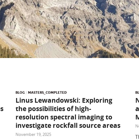
BLOG
/
MASTERS_COMPLETED
B
Linus Lewandowski: Exploring
N
es
the possibilities of high-
a
resolution spectral imaging to
M
investigate rockfall source areas
N
November 19, 2025
T