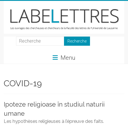
Skip
to
content
LabeLettres
Les
Menu
ouvrages
des
chercheuses
et
COVID-19
chercheurs
de
la
Ipoteze religioase în studiul naturii
Faculté
umane
des
lettres
Les hypothèses religieuses à l’épreuve des faits.