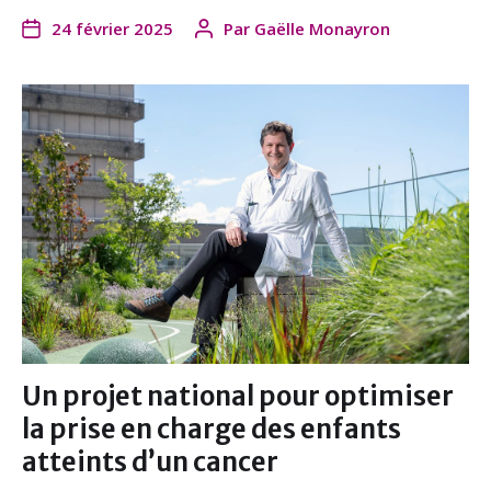
a
w
i
m
24 février 2025
Par
Gaëlle Monayron
c
i
n
a
e
t
k
i
b
t
e
l
o
e
d
o
r
I
k
n
Un projet national pour optimiser
la prise en charge des enfants
atteints d’un cancer