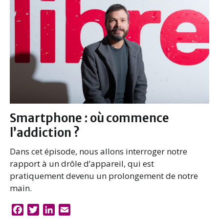
o
r
I
k
n
Smartphone : où commence
l’addiction ?
Dans cet épisode, nous allons interroger notre
rapport à un drôle d’appareil, qui est
pratiquement devenu un prolongement de notre
main.
F
T
L
E