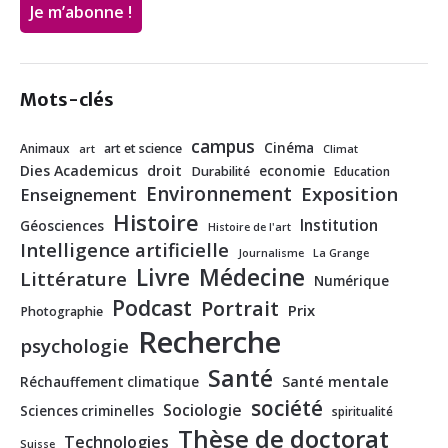
Mots-clés
campus
Cinéma
Animaux
art et science
art
Climat
Dies Academicus
droit
economie
Durabilité
Education
Environnement
Exposition
Enseignement
Histoire
Institution
Géosciences
Histoire de l'art
Intelligence artificielle
Journalisme
La Grange
Livre
Médecine
Littérature
Numérique
Podcast
Portrait
Prix
Photographie
Recherche
psychologie
Santé
Santé mentale
Réchauffement climatique
société
Sociologie
Sciences criminelles
spiritualité
Thèse de doctorat
Technologies
Suisse