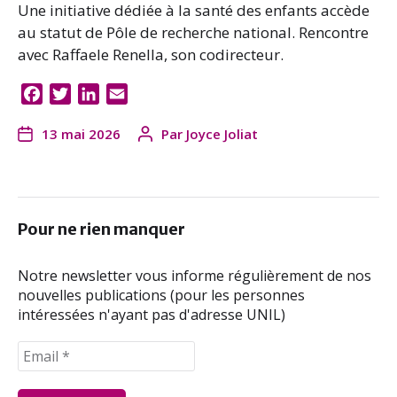
Une initiative dédiée à la santé des enfants accède
au statut de Pôle de recherche national. Rencontre
avec Raffaele Renella, son codirecteur.
F
T
L
E
a
w
i
m
13 mai 2026
Par
Joyce Joliat
c
i
n
a
e
t
k
i
b
t
e
l
o
e
d
o
r
I
Pour ne rien manquer
k
n
Notre newsletter vous informe régulièrement de nos
nouvelles publications (pour les personnes
intéressées n'ayant pas d'adresse UNIL)