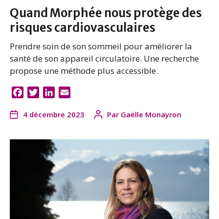
Quand Morphée nous protège des
risques cardiovasculaires
Prendre soin de son sommeil pour améliorer la
santé de son appareil circulatoire. Une recherche
propose une méthode plus accessible.
F
T
L
E
a
w
i
m
4 décembre 2023
Par
Gaëlle Monayron
c
i
n
a
e
t
k
i
b
t
e
l
o
e
d
o
r
I
k
n