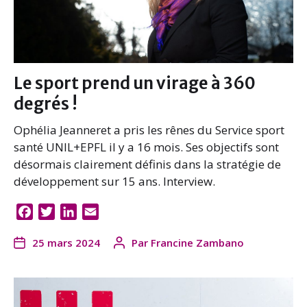
Le sport prend un virage à 360
degrés !
Ophélia Jeanneret a pris les rênes du Service sport
santé UNIL+EPFL il y a 16 mois. Ses objectifs sont
désormais clairement définis dans la stratégie de
développement sur 15 ans. Interview.
F
T
L
E
a
w
i
m
25 mars 2024
Par
Francine Zambano
c
i
n
a
e
t
k
i
b
t
e
l
o
e
d