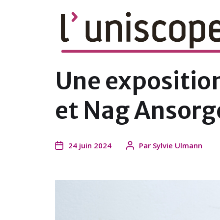
le magazine en ligne du campus de l'U
Une exposition
et Nag Ansorg
24 juin 2024
Par
Sylvie Ulmann