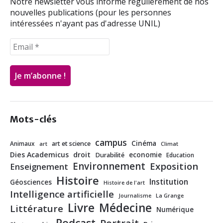
Notre newsletter vous informe régulièrement de nos
nouvelles publications (pour les personnes
intéressées n'ayant pas d'adresse UNIL)
Mots-clés
campus
Cinéma
Animaux
art et science
art
Climat
Dies Academicus
droit
economie
Durabilité
Education
Environnement
Exposition
Enseignement
Histoire
Institution
Géosciences
Histoire de l'art
Intelligence artificielle
Journalisme
La Grange
Livre
Médecine
Littérature
Numérique
Podcast