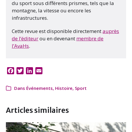
du sport sous différents prismes, tels que la
montagne, la vitesse ou encore les
infrastructures.
Cette revue est disponible directement
auprès
de l’éditeur
ou en devenant
membre de
l’AvaHs
.
F
T
L
E
a
w
i
m
c
i
n
a
Dans
Événements
,
Histoire
,
Sport
e
t
k
i
b
t
e
l
o
e
d
Articles similaires
o
r
I
k
n