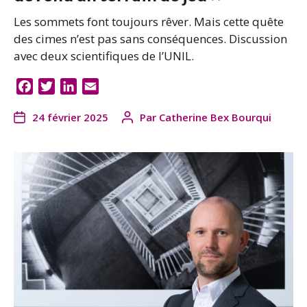
Les sommets font toujours rêver. Mais cette quête
des cimes n’est pas sans conséquences. Discussion
avec deux scientifiques de l’UNIL.
F
T
L
E
a
w
i
m
24 février 2025
Par
Catherine Bex Bourqui
c
i
n
a
e
t
k
i
b
t
e
l
o
e
d
o
r
I
k
n