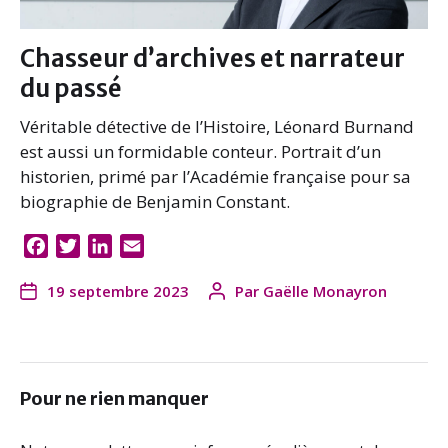
Chasseur d’archives et narrateur
du passé
Véritable détective de l’Histoire, Léonard Burnand
est aussi un formidable conteur. Portrait d’un
historien, primé par l’Académie française pour sa
biographie de Benjamin Constant.
F
T
L
E
a
w
i
m
19 septembre 2023
Par
Gaëlle Monayron
c
i
n
a
e
t
k
i
b
t
e
l
o
e
d
o
r
I
Pour ne rien manquer
k
n