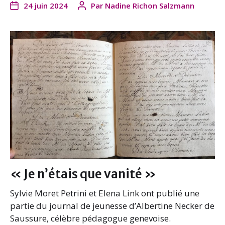
24 juin 2024
Par
Nadine Richon Salzmann
c
i
n
a
e
t
k
i
b
t
e
l
o
e
d
o
r
I
k
n
« Je n’étais que vanité »
Sylvie Moret Petrini et Elena Link ont publié une
partie du journal de jeunesse d’Albertine Necker de
Saussure, célèbre pédagogue genevoise.