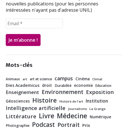
nouvelles publications (pour les personnes
intéressées n'ayant pas d'adresse UNIL)
Mots-clés
campus
Cinéma
Animaux
art et science
art
Climat
Dies Academicus
droit
economie
Durabilité
Education
Environnement
Exposition
Enseignement
Histoire
Institution
Géosciences
Histoire de l'art
Intelligence artificielle
Journalisme
La Grange
Livre
Médecine
Littérature
Numérique
Podcast
Portrait
Prix
Photographie