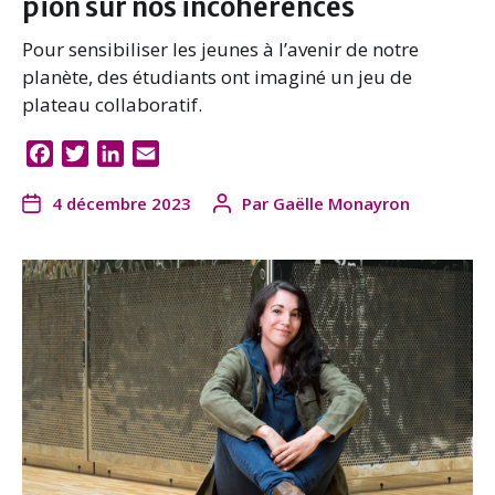
pion sur nos incohérences
Pour sensibiliser les jeunes à l’avenir de notre
planète, des étudiants ont imaginé un jeu de
plateau collaboratif.
F
T
L
E
a
w
i
m
4 décembre 2023
Par
Gaëlle Monayron
c
i
n
a
e
t
k
i
b
t
e
l
o
e
d
o
r
I
k
n