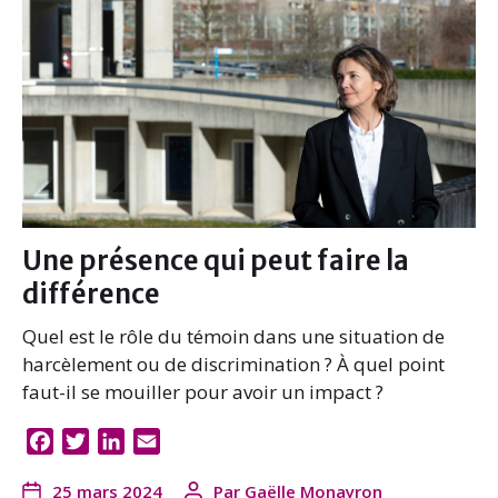
Une présence qui peut faire la
différence
Quel est le rôle du témoin dans une situation de
harcèlement ou de discrimination ? À quel point
faut-il se mouiller pour avoir un impact ?
F
T
L
E
a
w
i
m
25 mars 2024
Par
Gaëlle Monayron
c
i
n
a