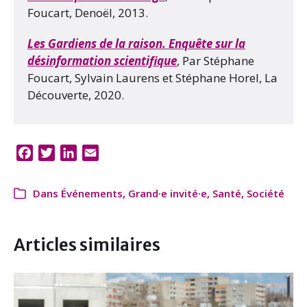
Foucart, Denoël, 2013.
Les Gardiens de la raison. Enquête sur la
désinformation scientifique
, Par Stéphane
Foucart, Sylvain Laurens et Stéphane Horel, La
Découverte, 2020.
F
T
L
E
a
w
i
m
c
i
n
a
Dans
Événements
,
Grand·e invité·e
,
Santé
,
Société
e
t
k
i
b
t
e
l
o
e
d
Articles similaires
o
r
I
k
n