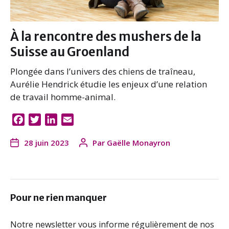
À la rencontre des mushers de la
Suisse au Groenland
Plongée dans l’univers des chiens de traîneau,
Aurélie Hendrick étudie les enjeux d’une relation
de travail homme-animal.
F
T
L
E
a
w
i
m
28 juin 2023
Par
Gaëlle Monayron
c
i
n
a
e
t
k
i
b
t
e
l
o
e
d
o
r
I
Pour ne rien manquer
k
n
Notre newsletter vous informe régulièrement de nos