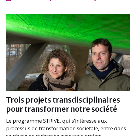
e
t
k
i
b
t
e
l
o
e
d
o
r
I
k
n
Trois projets transdisciplinaires
pour transformer notre société
Le programme STRIVE, qui s’intéresse aux
processus de transformation sociétale, entre dans
sa phase de recherche avec trois projets.