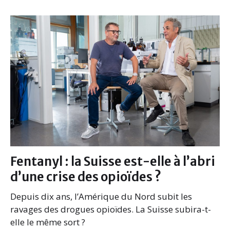
e
t
k
i
b
t
e
l
o
e
d
o
r
I
k
n
Fentanyl : la Suisse est-elle à l’abri
d’une crise des opioïdes ?
Depuis dix ans, l’Amérique du Nord subit les
ravages des drogues opioïdes. La Suisse subira-t-
elle le même sort ?