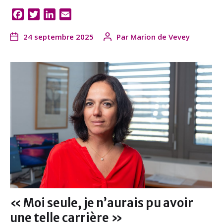
F
T
L
E
a
w
i
m
24 septembre 2025
Par
Marion de Vevey
c
i
n
a
e
t
k
i
b
t
e
l
o
e
d
o
r
I
k
n
« Moi seule, je n’aurais pu avoir
une telle carrière »