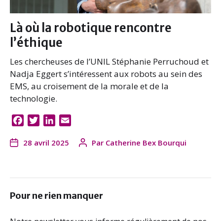
Là où la robotique rencontre
l’éthique
Les chercheuses de l’UNIL Stéphanie Perruchoud et
Nadja Eggert s’intéressent aux robots au sein des
EMS, au croisement de la morale et de la
technologie.
F
T
L
E
a
w
i
m
28 avril 2025
Par
Catherine Bex Bourqui
c
i
n
a
e
t
k
i
b
t
e
l
o
e
d
o
r
I
Pour ne rien manquer
k
n