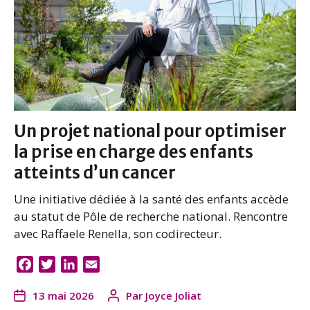
Un projet national pour optimiser
la prise en charge des enfants
atteints d’un cancer
Une initiative dédiée à la santé des enfants accède
au statut de Pôle de recherche national. Rencontre
avec Raffaele Renella, son codirecteur.
F
T
L
E
a
w
i
m
13 mai 2026
Par
Joyce Joliat
c
i
n
a