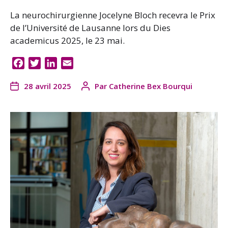
La neurochirurgienne Jocelyne Bloch recevra le Prix
de l’Université de Lausanne lors du Dies
academicus 2025, le 23 mai.
F
T
L
E
a
w
i
m
28 avril 2025
Par
Catherine Bex Bourqui
c
i
n
a
e
t
k
i
b
t
e
l
o
e
d
o
r
I
k
n