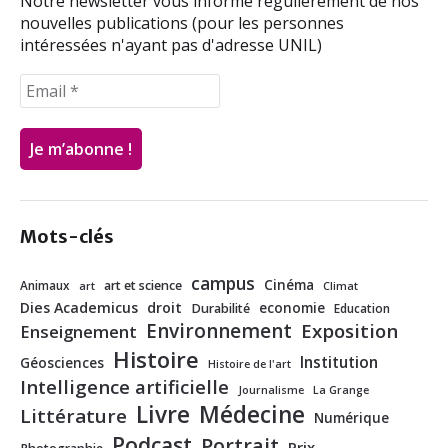
Notre newsletter vous informe régulièrement de nos
nouvelles publications (pour les personnes
intéressées n'ayant pas d'adresse UNIL)
Mots-clés
campus
Cinéma
Animaux
art et science
art
Climat
Dies Academicus
droit
economie
Durabilité
Education
Environnement
Exposition
Enseignement
Histoire
Institution
Géosciences
Histoire de l'art
Intelligence artificielle
Journalisme
La Grange
Livre
Médecine
Littérature
Numérique
Podcast
Portrait
Prix