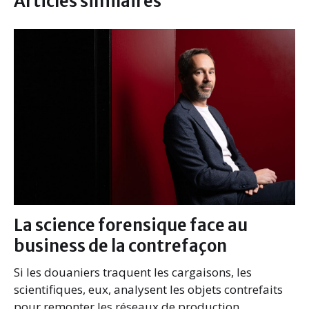
Articles similaires
o
r
I
k
n
La science forensique face au
business de la contrefaçon
Si les douaniers traquent les cargaisons, les
scientifiques, eux, analysent les objets contrefaits
pour remonter les réseaux de production.