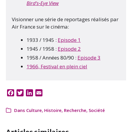
Bird’s‑Eye View
Visionner une série de reportages réalisés par
Air France sur le cinéma:
1933 / 1945 :
Episode 1
1945 / 1958 :
Episode 2
1958 / Années 80/90 :
Episode 3
1966, Festival en plein ciel
F
T
L
E
a
w
i
m
c
i
n
a
Dans
Culture
,
Histoire
,
Recherche
,
Société
e
t
k
i
b
t
e
l
o
e
d