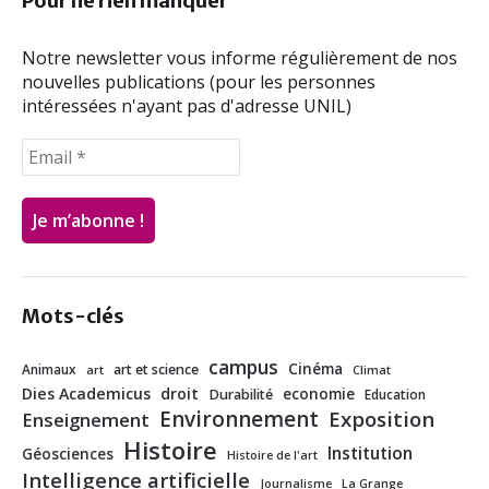
Pour ne rien manquer
k
n
Notre newsletter vous informe régulièrement de nos
nouvelles publications (pour les personnes
intéressées n'ayant pas d'adresse UNIL)
Mots-clés
campus
Cinéma
Animaux
art et science
art
Climat
Dies Academicus
droit
economie
Durabilité
Education
Environnement
Exposition
Enseignement
Histoire
Institution
Géosciences
Histoire de l'art
Intelligence artificielle
Journalisme
La Grange