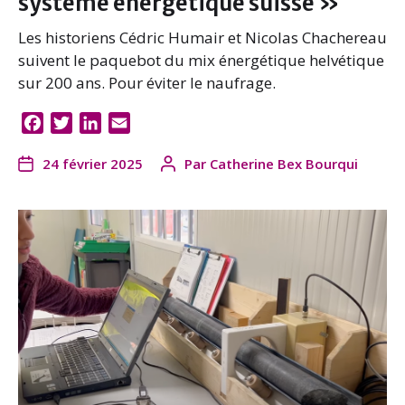
système énergétique suisse »
Les historiens Cédric Humair et Nicolas Chachereau
suivent le paquebot du mix énergétique helvétique
sur 200 ans. Pour éviter le naufrage.
F
T
L
E
a
w
i
m
24 février 2025
Par
Catherine Bex Bourqui
c
i
n
a
e
t
k
i
b
t
e
l
o
e
d
o
r
I
k
n