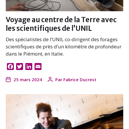
Voyage au centre de la Terre avec
les scientifiques de l’UNIL
Des spécialistes de l’UNIL co-dirigent des forages
scientifiques de près d’un kilomètre de profondeur
dans le Piémont, en Italie.
F
T
L
E
a
w
i
m
25 mars 2024
Par
Fabrice Ducrest
c
i
n
a
e
t
k
i
b
t
e
l
o
e
d
o
r
I
k
n