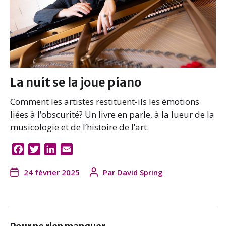
La nuit se la joue piano
Comment les artistes restituent-ils les émotions
liées à l’obscurité? Un livre en parle, à la lueur de la
musicologie et de l’histoire de l’art.
F
T
L
E
a
w
i
m
24 février 2025
Par
David Spring
c
i
n
a
e
t
k
i
b
t
e
l
o
e
d
o
r
I