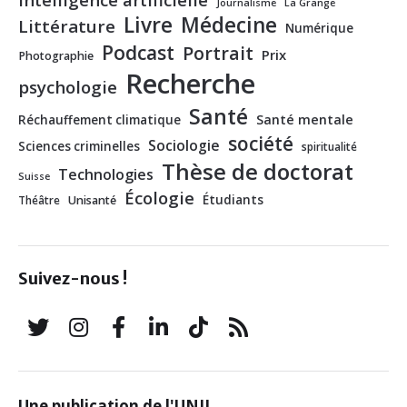
Journalisme
La Grange
Livre
Médecine
Littérature
Numérique
Podcast
Portrait
Prix
Photographie
Recherche
psychologie
Santé
Santé mentale
Réchauffement climatique
société
Sociologie
Sciences criminelles
spiritualité
Thèse de doctorat
Technologies
Suisse
Écologie
Étudiants
Théâtre
Unisanté
Suivez-nous !
Une publication de l'UNIL