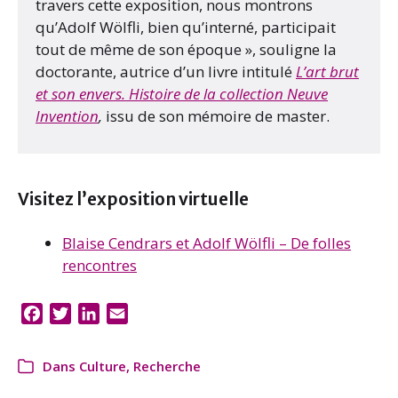
travers cette exposition, nous montrons
qu’Adolf Wölfli, bien qu’interné, participait
tout de même de son époque », souligne la
doctorante, autrice d’un livre intitulé
L’art brut
et son envers. Histoire de la collection Neuve
Invention
,
issu de son mémoire de master.
Visitez l’exposition virtuelle
Blaise Cendrars et Adolf Wölfli – De folles
rencontres
F
T
L
E
a
w
i
m
c
i
n
a
Dans
Culture
,
Recherche
e
t
k
i