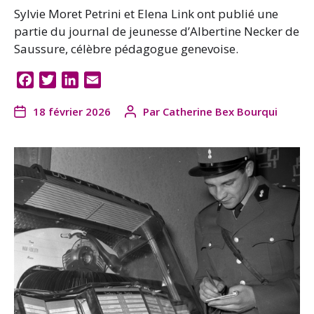
Sylvie Moret Petrini et Elena Link ont publié une
partie du journal de jeunesse d’Albertine Necker de
Saussure, célèbre pédagogue genevoise.
F
T
L
E
a
w
i
m
18 février 2026
Par
Catherine Bex Bourqui
c
i
n
a
e
t
k
i
b
t
e
l
o
e
d
o
r
I
k
n