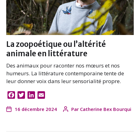
La zoopoétique ou l’altérité
animale en littérature
Des animaux pour raconter nos mœurs et nos
humeurs. La littérature contemporaine tente de
leur donner voix dans leur sensorialité propre.
F
T
L
E
a
w
i
m
16 décembre 2024
Par
Catherine Bex Bourqui
c
i
n
a
e
t
k
i
b
t
e
l
o
e
d