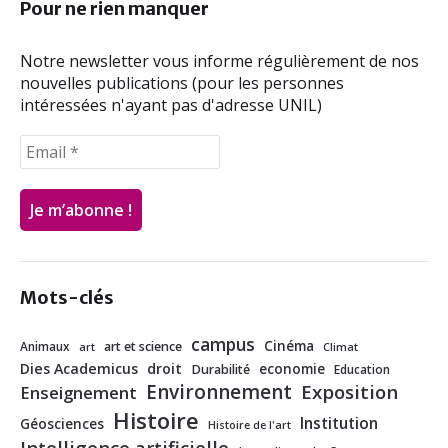
o
r
I
Pour ne rien manquer
k
n
Notre newsletter vous informe régulièrement de nos
nouvelles publications (pour les personnes
intéressées n'ayant pas d'adresse UNIL)
Mots-clés
campus
Cinéma
Animaux
art et science
art
Climat
Dies Academicus
droit
economie
Durabilité
Education
Environnement
Exposition
Enseignement
Histoire
Institution
Géosciences
Histoire de l'art
Intelligence artificielle