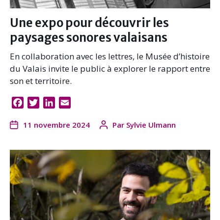
Une expo pour découvrir les
paysages sonores valaisans
En collaboration avec les lettres, le Musée d’histoire
du Valais invite le public à explorer le rapport entre
son et territoire.
F
T
L
E
a
w
i
m
11 novembre 2024
Par
Sylvie Ulmann
c
i
n
a
e
t
k
i
b
t
e
l
o
e
d
o
r
I
k
n