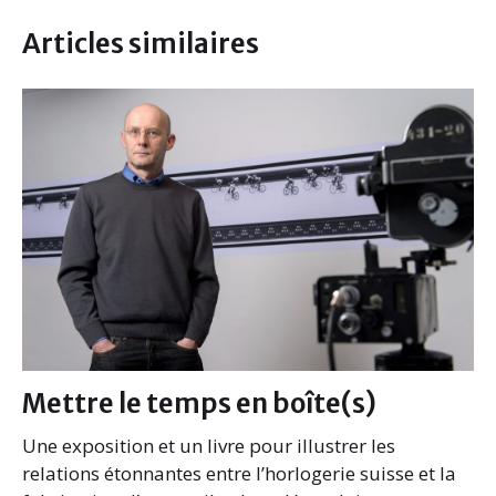
b
t
e
l
o
e
d
Articles similaires
o
r
I
k
n
Mettre le temps en boîte(s)
Une exposition et un livre pour illustrer les
relations étonnantes entre l’horlogerie suisse et la