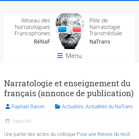
Skip
Réseau
to
content
des
narratologues
francophone
Menu
(RéNaF)
Pôle
Narratologie et enseignement du
de
narratologie
français (annonce de publication)
transmédiale
(NaTrans)
Raphaël Baroni
Actualités
,
Actualités du NaTrans
7 août 2025
Une partie des actes du colloque
Pour une théorie du récit