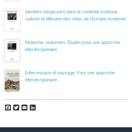
Identités religieuses dans le contexte politique,
culturel et littéraire des villes de l’Europe moderne
Réalisme, réalismes. Études pour une approche
interdisciplinaire
Entre espace et paysage. Pour une approche
interdisciplinaire
F
T
E
L
a
w
m
i
c
i
a
n
e
t
i
k
b
t
l
e