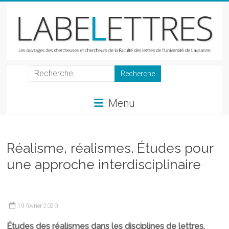
Skip
to
content
LabeLettres
Les
Menu
ouvrages
des
chercheuses
et
Réalisme, réalismes. Études pour
chercheurs
une approche interdisciplinaire
de
la
Faculté
des
19 février 2020
lettres
Études des réalismes dans les disciplines de lettres.