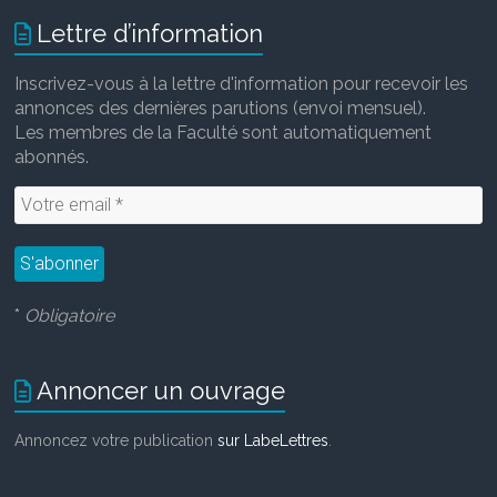
o
e
d
Lettre d’information
o
r
I
k
n
Inscrivez-vous à la lettre d'information pour recevoir les
annonces des dernières parutions (envoi mensuel).
Les membres de la Faculté sont automatiquement
abonnés.
*
Obligatoire
Annoncer un ouvrage
Annoncez votre publication
sur LabeLettres
.