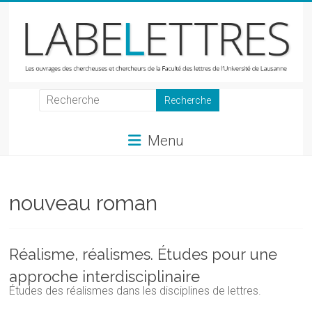
Skip
to
content
LabeLettres
Les
Menu
ouvrages
des
chercheuses
et
nouveau roman
chercheurs
de
la
Réalisme, réalismes. Études pour une
Faculté
approche interdisciplinaire
des
Études des réalismes dans les disciplines de lettres.
lettres