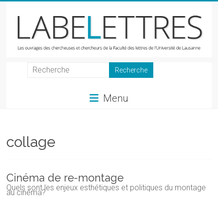
Skip
to
content
LabeLettres
Les
Menu
ouvrages
des
chercheuses
et
collage
chercheurs
de
la
Cinéma de re-montage
Faculté
Quels sont les enjeux esthétiques et politiques du montage
au cinéma?
des
lettres